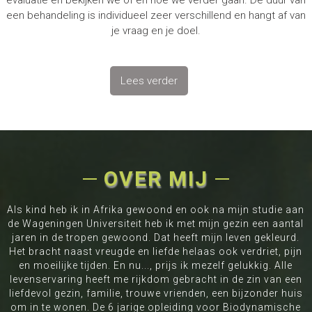
evaluatie en bekijken we of en hoe we verder gaan. De duur van
een behandeling is individueel zeer verschillend en hangt af van
je vraag en je doel.
Lees verder
OVER MIJ
Als kind heb ik in Afrika gewoond en ook na mijn studie aan
de Wageningen Universiteit heb ik met mijn gezin een aantal
jaren in de tropen gewoond. Dat heeft mijn leven gekleurd.
Het bracht naast vreugde en liefde helaas ook verdriet, pijn
en moeilijke tijden. En nu..., prijs ik mezelf gelukkig. Alle
levenservaring heeft me rijkdom gebracht in de zin van een
liefdevol gezin, familie, trouwe vrienden, een bijzonder huis
om in te wonen. De 6 jarige opleiding voor Biodynamische