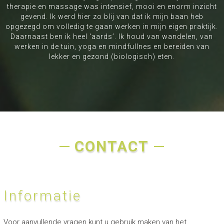
therapie en massage was intensief, mooi en enorm inzicht
gevend. Ik werd hier zo blij van dat ik mijn baan heb
opgezegd om volledig te gaan werken in mijn eigen praktijk.
Daarnaast ben ik heel ‘aards’. Ik houd van wandelen, van
werken in de tuin, yoga en mindfullnes en bereiden van
lekker en gezond (biologisch) eten.
CONTACT
Informatie
Voor aanvullende vragen kunt u gebruik maken van het