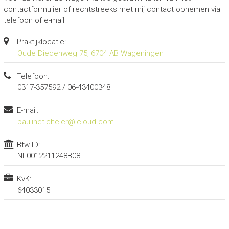
contactformulier of rechtstreeks met mij contact opnemen via
telefoon of e-mail
Praktijklocatie:
Oude Diedenweg 75, 6704 AB Wageningen
Telefoon:
0317-357592 / 06-43400348
E-mail:
paulineticheler@icloud.com
Btw-ID:
NL0012211248B08
KvK:
64033015